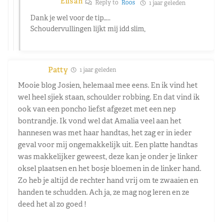
Elisah
Reply to
Roos
1 jaar geleden
Dank je wel voor de tip…..
Schoudervullingen lijkt mij idd slim,
Patty
1 jaar geleden
Mooie blog Josien, helemaal mee eens. En ik vind het
wel heel sjiek staan, schoulder robbing. En dat vind ik
ook van een poncho liefst afgezet met een nep
bontrandje. Ik vond wel dat Amalia veel aan het
hannesen was met haar handtas, het zag er in ieder
geval voor mij ongemakkelijk uit. Een platte handtas
was makkelijker geweest, deze kan je onder je linker
oksel plaatsen en het bosje bloemen in de linker hand.
Zo heb je altijd de rechter hand vrij om te zwaaien en
handen te schudden. Ach ja, ze mag nog leren en ze
deed het al zo goed !