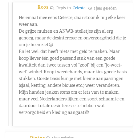
Roos
Reply to
Celeste
1 jaar geleden
Helemaal mee eens Celeste, daar stoor ik mij elke keer
weer aan.
De grijze muizen en ANWB- stelletjes zijn al erg
genoeg, maar de desinteresse en onverzorgdheid die je
om je heen ziet😔
En let wel: dat heeft niets met geld te maken. Maar
koop liever één goed passend stuk van een goede
kwaliteit dan twee tassen vol “zooi” bij een “je-weet-
wel” winkel. Koop tweedehands, maar kies goede basis
stukken. Goede basis kun je met kleine aanpassingen
(sjaal, ketting, andere blouse etc.) weer veranderen.
Mijn handen jeuken soms om er iets van te maken,
maar veel Nederlanders lijken een soort schaamte en
daardoor totale desinteresse te hebben wat
verzorgdheid en kleding aangaat🫣
Pieter
1 jaar geleden