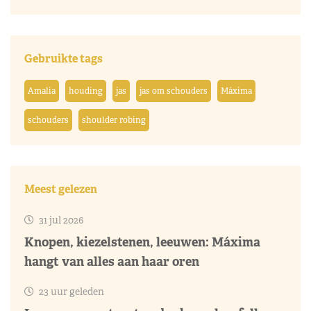
Gebruikte tags
Amalia
houding
jas
jas om schouders
Máxima
schouders
shoulder robing
Meest gelezen
31 jul 2026
Knopen, kiezelstenen, leeuwen: Máxima
hangt van alles aan haar oren
23 uur geleden