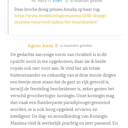
Reply to
ytsjev
10 maanden geleden
Deze broche droeg prinses Amalia op haar rug:
https://www.modekoninginmaxima.nl/dit-draagt-
maxima-vanavond-tijdens-het-staatsbanket/
Agnes Anna
10 maanden geleden
De gedachte aan enige vorm van rivaliteit is in dit
opzicht nooit in me opgekomen; daar zie ik beide
royals ook niet voor aan. Ik vind het als totale
buitenstaander en onkundig van al deze mooie dingen
een beetje stom staan dat de gast zo rijk getooid is,
terwijl de feesteling bescheidener is, zeker gezien het
verschil groothertogin- koningin.
Onze koningin mag
dan vaak een flamboyante paradijsvogel genoemd
worden, ze is ook hoog opgeleid, ervaren, en
intelligent.
De dag- en avondkleding van Koningin
Maxima vind ik werkelijk prachtig en zeer passend. En