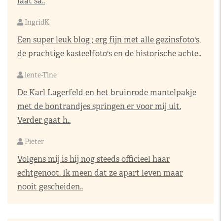
laat sa..
IngridK
Een super leuk blog ; erg fijn met alle gezinsfoto's,
de prachtige kasteelfoto's en de historische achte..
lente-Tine
De Karl Lagerfeld en het bruinrode mantelpakje
met de bontrandjes springen er voor mij uit.
Verder gaat h..
Pieter
Volgens mij is hij nog steeds officieel haar
echtgenoot. Ik meen dat ze apart leven maar
nooit gescheiden..