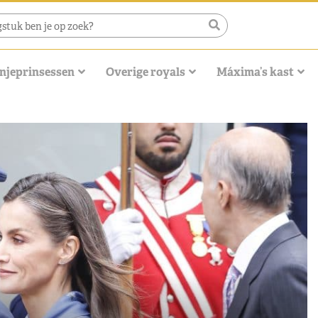
njeprinsessen
Overige royals
Máxima’s kast