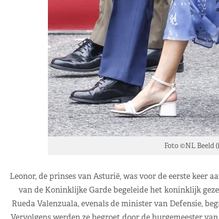
Foto ©NL Beeld (i
Leonor, de prinses van Asturië, was voor de eerste keer a
van de Koninklijke Garde begeleide het koninklijk geze
Rueda Valenzuala, evenals de minister van Defensie, begr
Vervolgens werden ze begroet door de burgemeester van V