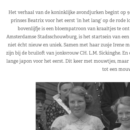
Het verhaal van de koninklijke avondjurken begint op 9 
prinses Beatrix voor het eerst ‘in het lang’ op de rode l
bovenlijfje is een bloempatroon van kraaltjes te on
Amsterdamse Stadsschouwburg, is het startsein van een u
niet écht nieuw en uniek. Samen met haar zusje Irene ma
zijn bij de bruiloft van jonkvrouw CH. L.M. Sickinghe. En o
lange japon voor het eerst. Dit keer met mouwtjes, maa
tot een mouw