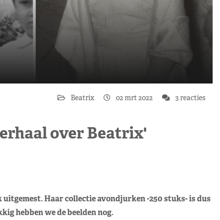
Beatrix
02 mrt 2022
3 reacties
erhaal over Beatrix'
k uitgemest. Haar collectie avondjurken -250 stuks- is dus
kkig hebben we de beelden nog.