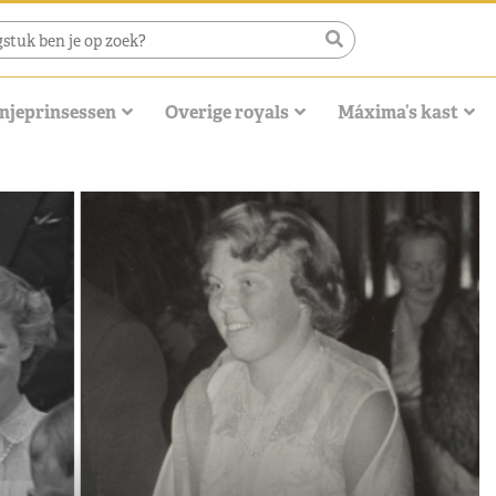
njeprinsessen
Overige royals
Máxima’s kast