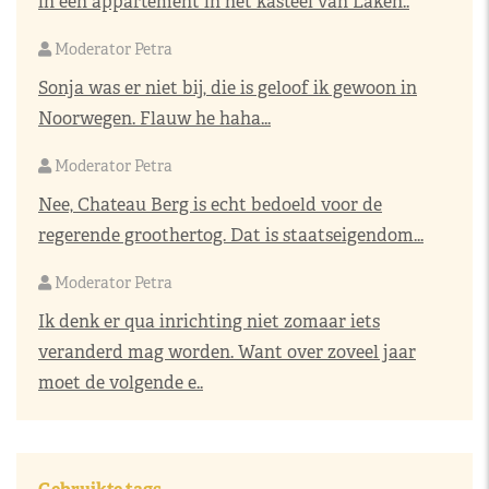
in een appartement in het kasteel van Laken..
Moderator Petra
Sonja was er niet bij, die is geloof ik gewoon in
Noorwegen. Flauw he haha...
Moderator Petra
Nee, Chateau Berg is echt bedoeld voor de
regerende groothertog. Dat is staatseigendom...
Moderator Petra
Ik denk er qua inrichting niet zomaar iets
veranderd mag worden. Want over zoveel jaar
moet de volgende e..