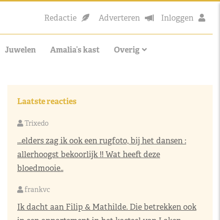
Redactie
Adverteren
Inloggen
Juwelen
Amalia’s kast
Overig
Laatste reacties
Trixedo
...elders zag ik ook een rugfoto, bij het dansen :
allerhoogst bekoorlijk !! Wat heeft deze
bloedmooie..
frankvc
Ik dacht aan Filip & Mathilde. Die betrekken ook