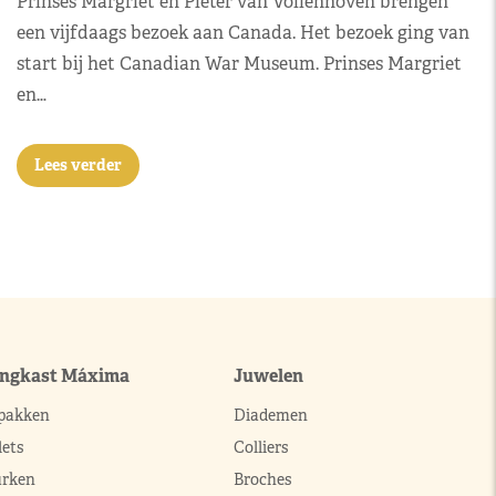
Prinses Margriet en Pieter van Vollenhoven brengen
een vijfdaags bezoek aan Canada. Het bezoek ging van
start bij het Canadian War Museum. Prinses Margriet
en…
Lees verder
ingkast Máxima
Juwelen
pakken
Diademen
ets
Colliers
urken
Broches