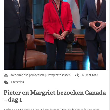
Nederlandse prinsessen
Oranjeprinsessen
08 mei 2026
7 reacties
Pieter en Margriet bezoeken Canada
– dag 1