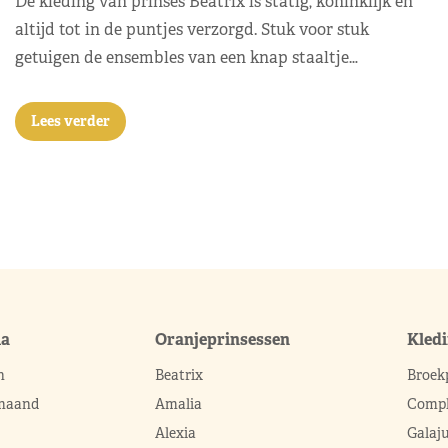
De kleding van prinses Beatrix is statig, koninklijk en
altijd tot in de puntjes verzorgd. Stuk voor stuk
getuigen de ensembles van een knap staaltje…
Lees verder
ma
Oranjeprinsessen
Kled
n
Beatrix
Broek
 maand
Amalia
Compl
Alexia
Galaj