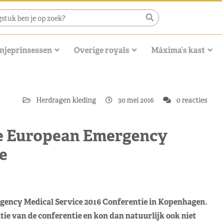
njeprinsessen
Overige royals
Máxima’s kast
Herdragen kleding
30 mei 2016
0 reacties
e European Emergency
e
ency Medical Service 2016 Conferentie in Kopenhagen.
e van de conferentie en kon dan natuurlijk ook niet