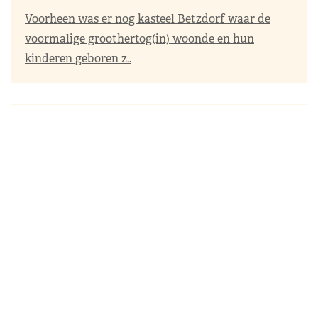
Voorheen was er nog kasteel Betzdorf waar de
voormalige groothertog(in) woonde en hun
kinderen geboren z..
Gebruikte tags
Er zijn geen tags gekoppeld.
Meest gelezen
31 jul 2026
Knopen, kiezelstenen, leeuwen: Máxima
hangt van alles aan haar oren