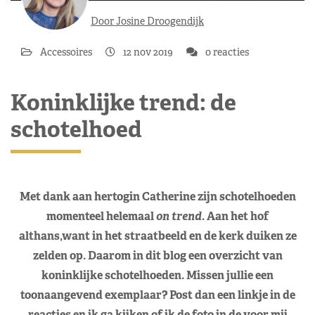
Door Josine Droogendijk
Accessoires
12 nov 2019
0 reacties
Koninklijke trend: de
schotelhoed
Met dank aan hertogin Catherine zijn schotelhoeden
momenteel helemaal
on trend.
Aan het hof
althans,want in het straatbeeld en de kerk duiken ze
zelden op. Daarom in dit blog een overzicht van
koninklijke schotelhoeden. Missen jullie een
toonaangevend exemplaar? Post dan een linkje in de
reacties en ik ga kijken of ik de foto in de voor mij