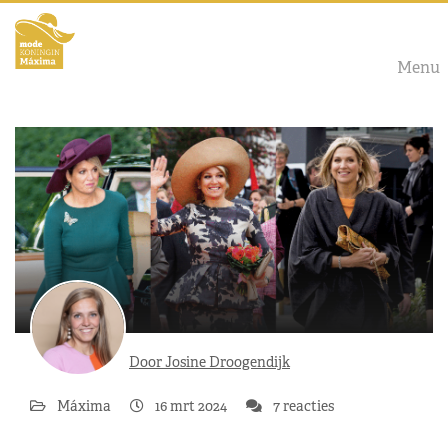
Menu
Door Josine Droogendijk
Máxima
16 mrt 2024
7 reacties