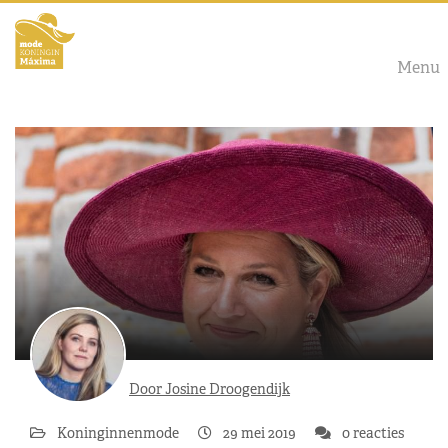
Menu
Door Josine Droogendijk
Koninginnenmode
29 mei 2019
0 reacties