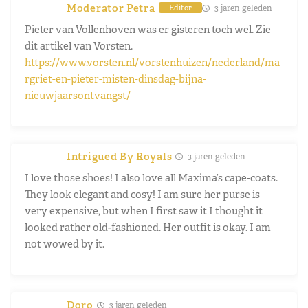
Moderator Petra
3 jaren geleden
Editor
Pieter van Vollenhoven was er gisteren toch wel. Zie
dit artikel van Vorsten.
https://www.vorsten.nl/vorstenhuizen/nederland/ma
rgriet-en-pieter-misten-dinsdag-bijna-
nieuwjaarsontvangst/
Intrigued By Royals
3 jaren geleden
I love those shoes! I also love all Maxima’s cape-coats.
They look elegant and cosy! I am sure her purse is
very expensive, but when I first saw it I thought it
looked rather old-fashioned. Her outfit is okay. I am
not wowed by it.
Doro
3 jaren geleden