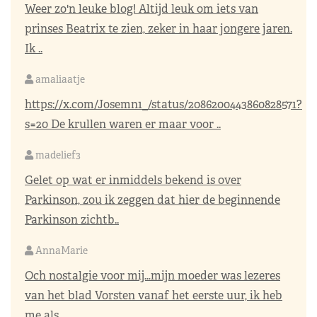
Weer zo'n leuke blog! Altijd leuk om iets van
prinses Beatrix te zien, zeker in haar jongere jaren.
Ik ..
amaliaatje
https://x.com/Josemn1_/status/2086200443860828571?
s=20
De krullen waren er maar voor ..
madelief3
Gelet op wat er inmiddels bekend is over
Parkinson, zou ik zeggen dat hier de beginnende
Parkinson zichtb..
AnnaMarie
Och nostalgie voor mij…mijn moeder was lezeres
van het blad Vorsten vanaf het eerste uur, ik heb
me als..