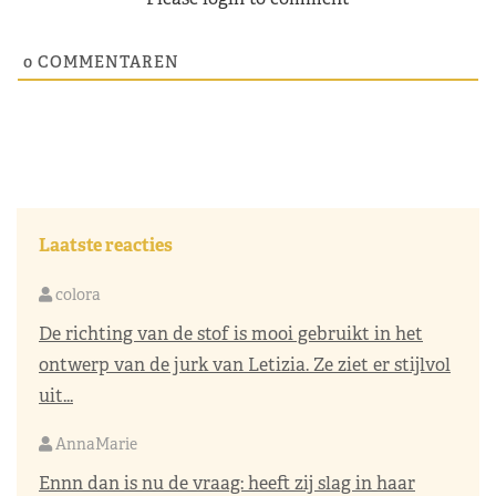
0
COMMENTAREN
Laatste reacties
colora
De richting van de stof is mooi gebruikt in het
ontwerp van de jurk van Letizia. Ze ziet er stijlvol
uit...
AnnaMarie
Ennn dan is nu de vraag: heeft zij slag in haar