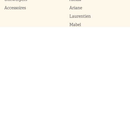
Accessoires
Ariane
Laurentien
Mabel
Kledingkast Máxima
Juwelen
Broekpakken
Diademen
Complets
Colliers
Galajurken
Broches
Jumpsuits
Armbanden
Jurken
Oorhangers
Mantels
Parures
Sets met broek
Sets met rok