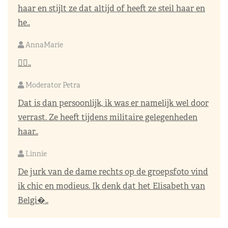
haar en stijlt ze dat altijd of heeft ze steil haar en
he..
AnnaMarie
👌🏼..
Moderator Petra
Dat is dan persoonlijk, ik was er namelijk wel door
verrast. Ze heeft tijdens militaire gelegenheden
haar..
Linnie
De jurk van de dame rechts op de groepsfoto vind
ik chic en modieus. Ik denk dat het Elisabeth van
Belgi�..