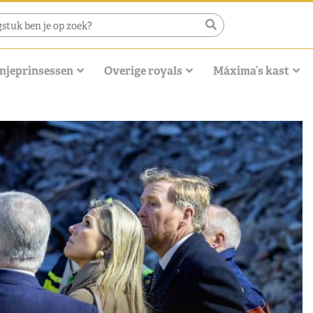
njeprinsessen
Overige royals
Máxima’s kast