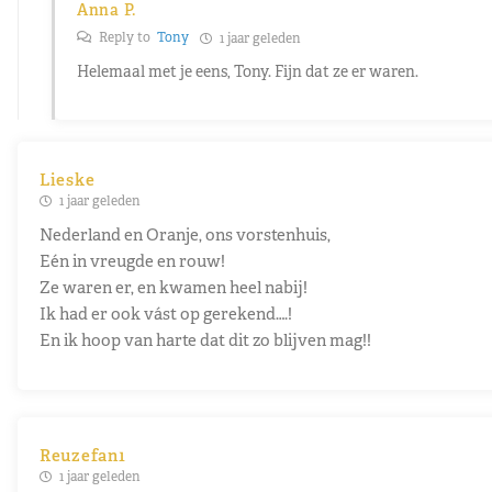
Anna P.
Reply to
Tony
1 jaar geleden
Helemaal met je eens, Tony. Fijn dat ze er waren.
Lieske
1 jaar geleden
Nederland en Oranje, ons vorstenhuis,
Eén in vreugde en rouw!
Ze waren er, en kwamen heel nabij!
Ik had er ook vást op gerekend….!
En ik hoop van harte dat dit zo blijven mag!!
Reuzefan1
1 jaar geleden