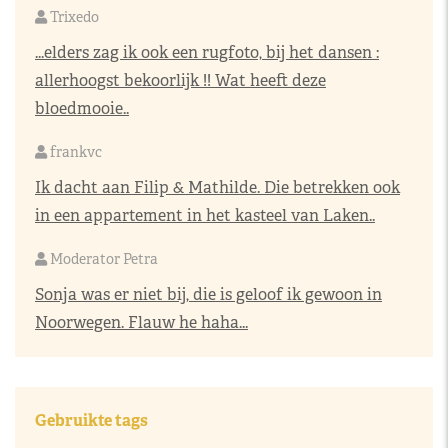
Trixedo
...elders zag ik ook een rugfoto, bij het dansen :
allerhoogst bekoorlijk !! Wat heeft deze
bloedmooie..
frankvc
Ik dacht aan Filip & Mathilde. Die betrekken ook
in een appartement in het kasteel van Laken..
Moderator Petra
Sonja was er niet bij, die is geloof ik gewoon in
Noorwegen. Flauw he haha...
Gebruikte tags