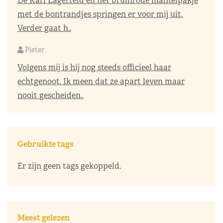
De Karl Lagerfeld en het bruinrode mantelpakje
met de bontrandjes springen er voor mij uit.
Verder gaat h..
Pieter
Volgens mij is hij nog steeds officieel haar
echtgenoot. Ik meen dat ze apart leven maar
nooit gescheiden..
Gebruikte tags
Er zijn geen tags gekoppeld.
Meest gelezen