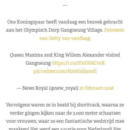
—
Ons Koningspaar heeft vandaag een bezoek gebracht
aan het Olympisch Dorp Gangneung Village.
Fotoserie
van Getty van vandaag.
Queen Maxima and King Willem Alexander visited
Gangneung
https://t.co/IFnGVACvtR
pic.twitter.com/HzidGdkm0E
— News Royal (@new_royal)
10 februari 2018
Vervolgens waren ze in beeld bij shorttrack, waarna ze
verder gingen kijken naar de 3.000 meter schaatsen
voor vrouwen, waar ze een fantastische wedstrijd mee
maakten! Het werd een 1-2-3tje voor Nederland! Het