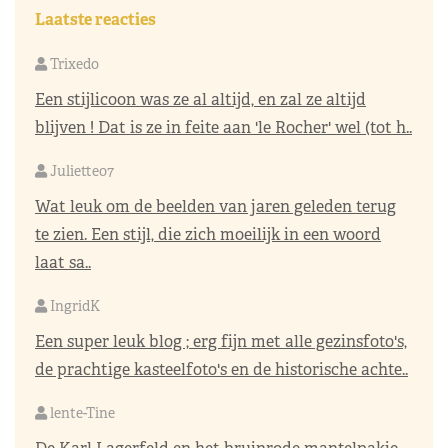
Laatste reacties
Trixedo
Een stijlicoon was ze al altijd, en zal ze altijd
blijven ! Dat is ze in feite aan 'le Rocher' wel (tot h..
Juliette07
Wat leuk om de beelden van jaren geleden terug
te zien. Een stijl, die zich moeilijk in een woord
laat sa..
IngridK
Een super leuk blog ; erg fijn met alle gezinsfoto's,
de prachtige kasteelfoto's en de historische achte..
lente-Tine