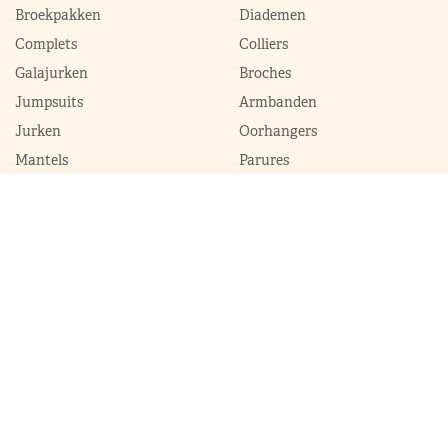
Broekpakken
Diademen
Complets
Colliers
Galajurken
Broches
Jumpsuits
Armbanden
Jurken
Oorhangers
Mantels
Parures
Sets met broek
Sets met rok
ModekoninginMaxima.nl
|
Boeken
|
Over ons
|
Contact