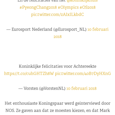
En de felicitaties van het
@koninklijkhuis
#PyeongChang2018
#Olympics
#OS2018
pic.twitter.com/zAIxILkbdC
— Eurosport Nederland (@Eurosport_NL)
10 februari
2018
Koninklijke felicitaties voor Achtereekte
https://t.co/cuhGHTZh8W
pic.twitter.com/40B7DyHXnG
— Vorsten (@VorstenNL)
10 februari 2018
Het enthousiaste Koningspaar werd geinterviewd door
NOS. Ze gaven aan dat ze moesten kiezen, en dat Mark