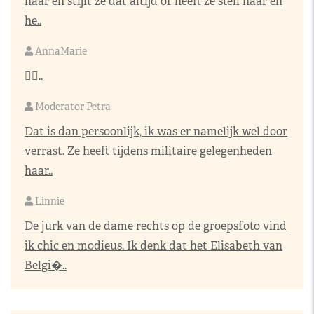
haar en stijlt ze dat altijd of heeft ze steil haar en
he..
AnnaMarie
👌🏼..
Moderator Petra
Dat is dan persoonlijk, ik was er namelijk wel door
verrast. Ze heeft tijdens militaire gelegenheden
haar..
Linnie
De jurk van de dame rechts op de groepsfoto vind
ik chic en modieus. Ik denk dat het Elisabeth van
Belgi�..