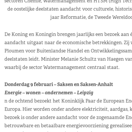
sectoren Chemie, Watermanagement en HTSM (High Tech Sy
de oostelijke deelstaten aandacht voor culturele, histo
jaar Reformatie, de Tweede Wereldoo
De Koning en Koningin brengen jaarlijks een bezoek aan é
aandacht uitgaat naar de economische betrekkingen. Zij 
Ploumen voor Buitenlandse Handel en Ontwikkelingssamenw
deelstaten leidt. Minister Melanie Schultz van Haegen van
waarbij de sector Watermanagement centraal staat.
Donderdag 9 februari – Saksen en Saksen-Anhalt
Energie – wonen – ondernemen – Leipzig
n de ochtend bezoekt het Koninklijk Paar de European En
Europa. Hier worden onder andere elektriciteit, aardgas, k
bezoek is onder andere aandacht voor de zogenaamde Ene
betrouwbare en betaalbare energievoorziening gerealiseer