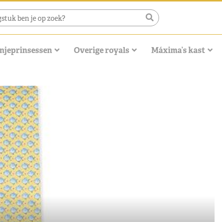
njeprinsessen
Overige royals
Máxima’s kast