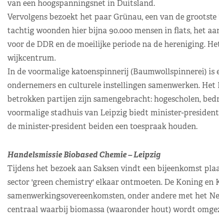
van een hoogspanningsnet in Duitsland.
Vervolgens bezoekt het paar Grünau, een van de grootste 
tachtig woonden hier bijna 90.000 mensen in flats, het aa
voor de DDR en de moeilijke periode na de hereniging. H
wijkcentrum.
In de voormalige katoenspinnerij (Baumwollspinnerei) is e
ondernemers en culturele instellingen samenwerken. Het 
betrokken partijen zijn samengebracht: hogescholen, bedri
voormalige stadhuis van Leipzig biedt minister-president
de minister-president beiden een toespraak houden.
Handelsmissie Biobased Chemie – Leipzig
Tijdens het bezoek aan Saksen vindt een bijeenkomst plaa
sector 'green chemistry' elkaar ontmoeten. De Koning en 
samenwerkingsovereenkomsten, onder andere met het Ned
centraal waarbij biomassa (waaronder hout) wordt omge