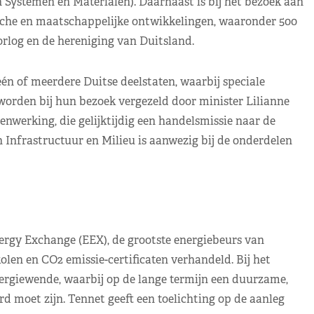
stemen en Materialen). Daarnaast is bij het bezoek aan
rische en maatschappelijke ontwikkelingen, waaronder 500
rlog en de hereniging van Duitsland.
én of meerdere Duitse deelstaten, waarbij speciale
worden bij hun bezoek vergezeld door minister Lilianne
erking, die gelijktijdig een handelsmissie naar de
 Infrastructuur en Milieu is aanwezig bij de onderdelen
ergy Exchange (EEX), de grootste energiebeurs van
olen en CO2 emissie-certificaten verhandeld. Bij het
rgiewende, waarbij op de lange termijn een duurzame,
d moet zijn. Tennet geeft een toelichting op de aanleg