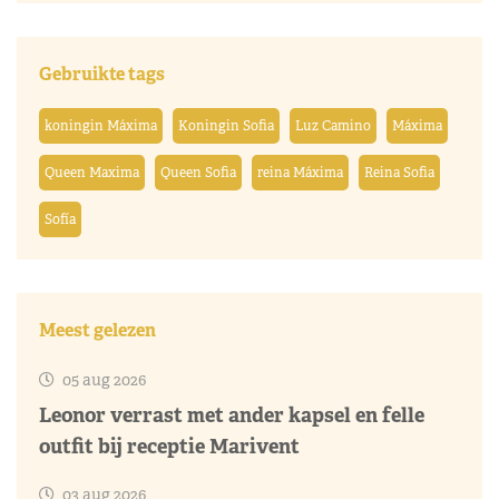
Gebruikte tags
koningin Máxima
Koningin Sofia
Luz Camino
Máxima
Queen Maxima
Queen Sofia
reina Máxima
Reina Sofia
Sofía
Meest gelezen
05 aug 2026
Leonor verrast met ander kapsel en felle
outfit bij receptie Marivent
03 aug 2026