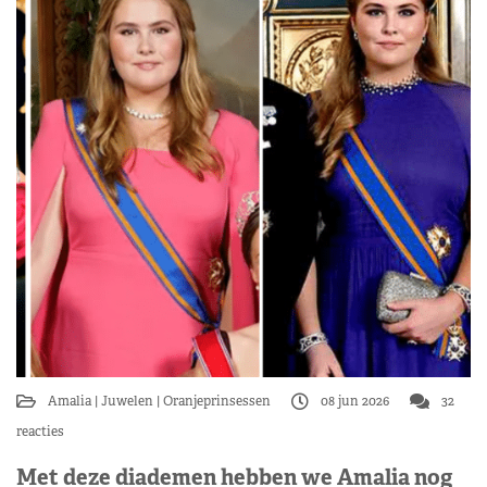
Amalia
Juwelen
Oranjeprinsessen
08 jun 2026
32
reacties
Met deze diademen hebben we Amalia nog