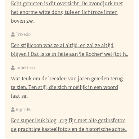
Echt genieten is dit overzicht. De avondjurk met
het enorme witte dons, tule en lichtroze linten
boven zw..
Trixedo
Een stijlicoon was ze al altijd, en zal ze altijd
blijven ! Dat is ze in feite aan 'le Rocher' wel (tot h..
Juliette07
Wat leuk om de beelden van jaren geleden terug
te zien. Een stijl, die zich moeilijk in een woord
laat sa..
IngridK
Een super leuk blog ; erg fijn met alle gezinsfoto's,
de prachtige kasteelfoto's en de historische achte..