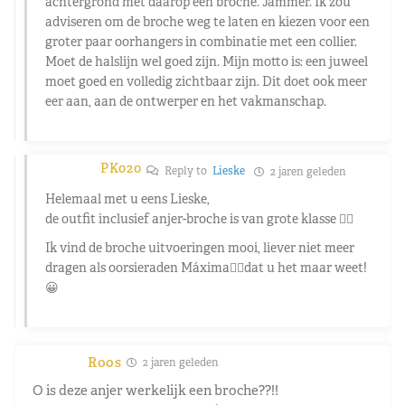
achtergrond met daarop een broche. Jammer. Ik zou
adviseren om de broche weg te laten en kiezen voor een
groter paar oorhangers in combinatie met een collier.
Moet de halslijn wel goed zijn. Mijn motto is: een juweel
moet goed en volledig zichtbaar zijn. Dit doet ook meer
eer aan, aan de ontwerper en het vakmanschap.
PK020
Reply to
Lieske
2 jaren geleden
Helemaal met u eens Lieske,
de outfit inclusief anjer-broche is van grote klasse 👌🏼
Ik vind de broche uitvoeringen mooi, liever niet meer
dragen als oorsieraden Máxima☝🏼dat u het maar weet!
😀
Roos
2 jaren geleden
O is deze anjer werkelijk een broche??!!