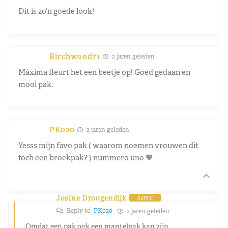
Dit is zo’n goede look!
Birchwood71
2 jaren geleden
Máxima fleurt het een beetje op! Goed gedaan en
mooi pak.
PK020
2 jaren geleden
Yesss mijn favo pak ( waarom noemen vrouwen dit
toch een broekpak? ) nummero uno 🧡
Josine Droogendijk
Auteur
Reply to
PK020
2 jaren geleden
Omdat een pak ook een mantelpak kan zijn.