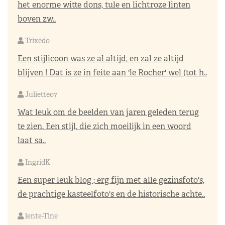
het enorme witte dons, tule en lichtroze linten
boven zw..
Trixedo
Een stijlicoon was ze al altijd, en zal ze altijd
blijven ! Dat is ze in feite aan 'le Rocher' wel (tot h..
Juliette07
Wat leuk om de beelden van jaren geleden terug
te zien. Een stijl, die zich moeilijk in een woord
laat sa..
IngridK
Een super leuk blog ; erg fijn met alle gezinsfoto's,
de prachtige kasteelfoto's en de historische achte..
lente-Tine