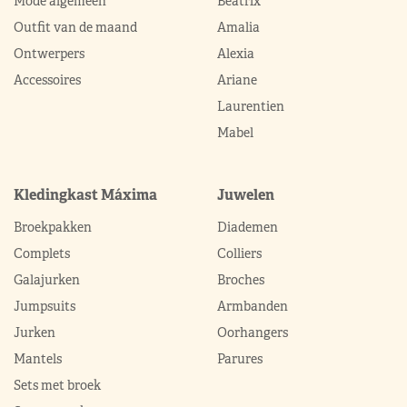
Mode algemeen
Beatrix
Outfit van de maand
Amalia
Ontwerpers
Alexia
Accessoires
Ariane
Laurentien
Mabel
Kledingkast Máxima
Juwelen
Broekpakken
Diademen
Complets
Colliers
Galajurken
Broches
Jumpsuits
Armbanden
Jurken
Oorhangers
Mantels
Parures
Sets met broek