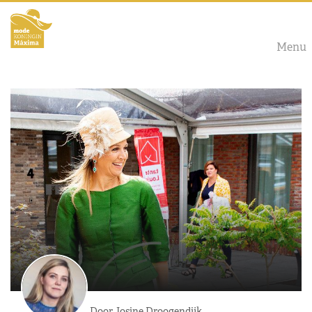
Menu
Door Josine Droogendijk