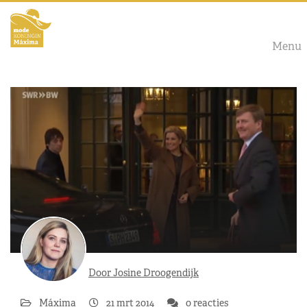
Menu
Door Josine Droogendijk
Máxima
21 mrt 2014
0 reacties