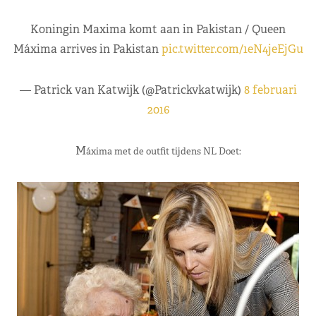
Koningin Maxima komt aan in Pakistan / Queen
Máxima arrives in Pakistan
pic.twitter.com/1eN4jeEjGu
— Patrick van Katwijk (@Patrickvkatwijk)
8 februari
2016
M
áxima met de outfit tijdens NL Doet: