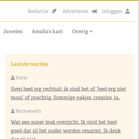
Redactie
Adverteren
Inloggen
Juwelen
Amalia’s kast
Overig
Laatste reacties
Pieter
Even heel erg rechtuit: ik vind het of ‘heel erg niet
mooi’ of prachtig. Sommige pakjes, creaties, ja..
Birchwood71
Wat een super leuk overzicht. Ik vind het heel
goed dat zij het ouder worden omarmt. Ik denk