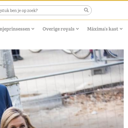
njeprinsessen
Overige royals
Máxima’s kast