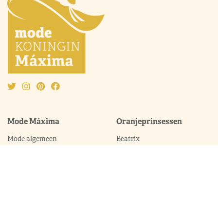
Mode Máxima
Oranjeprinsessen
Mode algemeen
Beatrix
Outfit van de maand
Amalia
Ontwerpers
Alexia
Accessoires
Ariane
Laurentien
Mabel