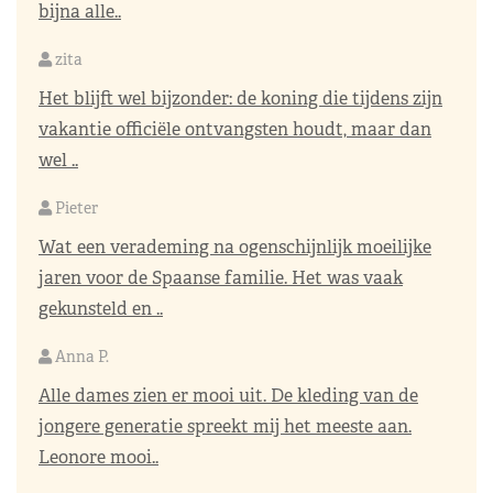
bijna alle..
zita
Het blijft wel bijzonder: de koning die tijdens zijn
vakantie officiële ontvangsten houdt, maar dan
wel ..
Pieter
Wat een verademing na ogenschijnlijk moeilijke
jaren voor de Spaanse familie. Het was vaak
gekunsteld en ..
Anna P.
Alle dames zien er mooi uit. De kleding van de
jongere generatie spreekt mij het meeste aan.
Leonore mooi..