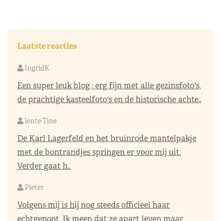
Laatste reacties
IngridK
Een super leuk blog ; erg fijn met alle gezinsfoto's,
de prachtige kasteelfoto's en de historische achte..
lente-Tine
De Karl Lagerfeld en het bruinrode mantelpakje
met de bontrandjes springen er voor mij uit.
Verder gaat h..
Pieter
Volgens mij is hij nog steeds officieel haar
echtgenoot. Ik meen dat ze apart leven maar