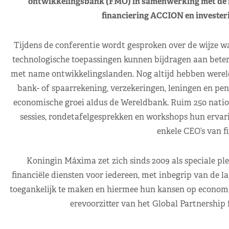
ontwikkelingsbank (FMO) in samenwerking met de in
financiering ACCION en invester
Tijdens de conferentie wordt gesproken over de wijze wa
technologische toepassingen kunnen bijdragen aan betere 
met name ontwikkelingslanden. Nog altijd hebben wereld
bank- of spaarrekening, verzekeringen, leningen en pen
economische groei aldus de Wereldbank. Ruim 250 nationa
sessies, rondetafelgesprekken en workshops hun ervar
enkele CEO’s van fi
Koningin Máxima zet zich sinds 2009 als speciale pl
financiële diensten voor iedereen, met inbegrip van de l
toegankelijk te maken en hiermee hun kansen op economisch
erevoorzitter van het Global Partnership 