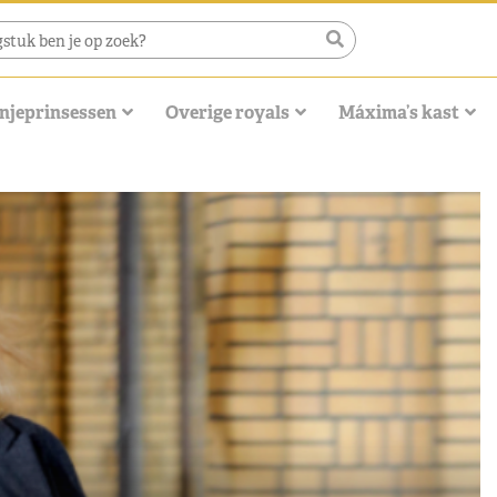
njeprinsessen
Overige royals
Máxima’s kast