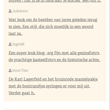
blijven ! Dat is ze in feite aan 'le Rocher' wel (tot h..
Juliette07
Wat leuk om de beelden van jaren geleden terug
te zien. Een stijl, die zich moeilijk in een woord
laat sa..
IngridK
Een super leuk blog ; erg fijn met alle gezinsfoto's,
de prachtige kasteelfoto's en de historische achte..
lente-Tine
De Karl Lagerfeld en het bruinrode mantelpakje
met de bontrandjes springen er voor mij uit.
Verder gaat h..