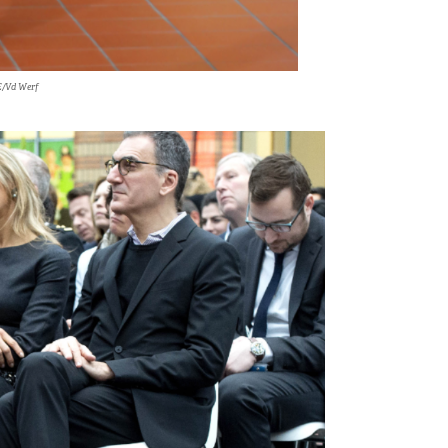
E/Vd Werf