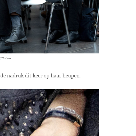
E/Nieboer
de nadruk dit keer op haar heupen.