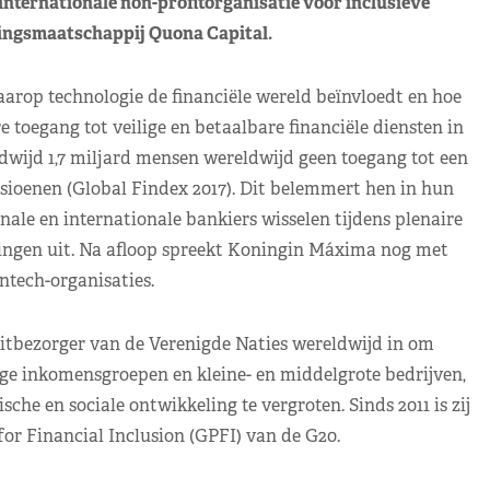
ternationale non-profitorganisatie voor inclusieve
ingsmaatschappij Quona Capital.
arop technologie de financiële wereld beïnvloedt en hoe
toegang tot veilige en betaalbare financiële diensten in
wijd 1,7 miljard mensen wereldwijd geen toegang tot een
sioenen (Global Findex 2017). Dit belemmert hen in hun
le en internationale bankiers wisselen tijdens plenaire
ingen uit. Na afloop spreekt Koningin Máxima nog met
ntech-organisaties.
eitbezorger van de Verenigde Naties wereldwijd in om
age inkomensgroepen en kleine- en middelgrote bedrijven,
e en sociale ontwikkeling te vergroten. Sinds 2011 is zij
for Financial Inclusion (GPFI) van de G20.