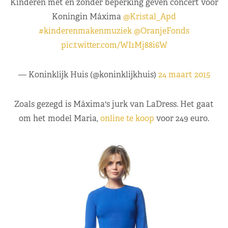
Kinderen met en zonder beperking geven concert voor
Koningin Máxima
@Kristal_Apd
#kinderenmakenmuziek
@OranjeFonds
pic.twitter.com/WI1Mj88i6W
— Koninklijk Huis (@koninklijkhuis)
24 maart 2015
Zoals gezegd is Máxima's jurk van LaDress. Het gaat
om het model Maria,
online te koop
voor 249 euro.