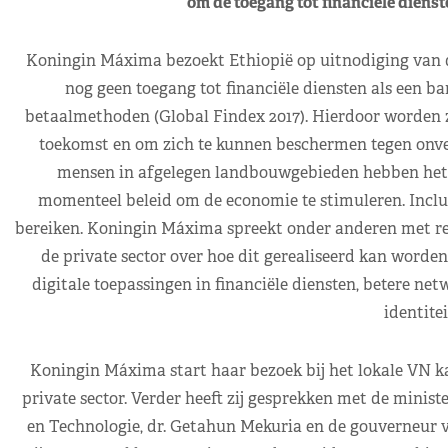
om de toegang tot financiële dienst
Koningin Máxima bezoekt Ethiopië op uitnodiging van de
nog geen toegang tot financiële diensten als een ban
betaalmethoden (Global Findex 2017). Hierdoor worden z
toekomst en om zich te kunnen beschermen tegen onve
mensen in afgelegen landbouwgebieden hebben het m
momenteel beleid om de economie te stimuleren. Inclus
bereiken. Koningin Máxima spreekt onder anderen met re
de private sector over hoe dit gerealiseerd kan worde
digitale toepassingen in financiële diensten, betere ne
identitei
Koningin Máxima start haar bezoek bij het lokale VN k
private sector. Verder heeft zij gesprekken met de minis
en Technologie, dr. Getahun Mekuria en de gouverneur va