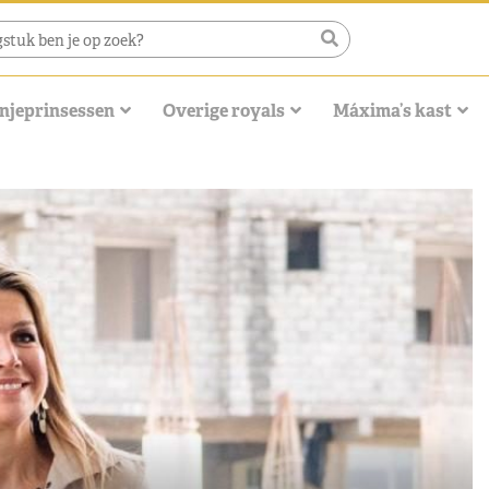
njeprinsessen
Overige royals
Máxima’s kast