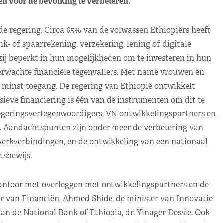
en voor de bevolking te verbeteren.
 regering. Circa 65% van de volwassen Ethiopiërs heeft
k- of spaarrekening, verzekering, lening of digitale
ij beperkt in hun mogelijkheden om te investeren in hun
rwachte financiële tegenvallers. Met name vrouwen en
inst toegang. De regering van Ethiopië ontwikkelt
ieve financiering is één van de instrumenten om dit te
geringsvertegenwoordigers, VN ontwikkelingspartners en
n. Aandachtspunten zijn onder meer de verbetering van
twerkverbindingen, en de ontwikkeling van een nationaal
tsbewijs.
antoor met overleggen met ontwikkelingspartners en de
ter van Financiën, Ahmed Shide, de minister van Innovatie
n de National Bank of Ethiopia, dr. Yinager Dessie. Ook