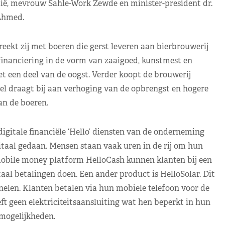
pië, mevrouw Sahle-Work Zewde en minister-president dr.
Ahmed.
ekt zij met boeren die gerst leveren aan bierbrouwerij
financiering in de vorm van zaaigoed, kunstmest en
 een deel van de oogst. Verder koopt de brouwerij
el draagt bij aan verhoging van de opbrengst en hogere
n de boeren.
igitale financiële ‘Hello’ diensten van de onderneming
itaal gedaan. Mensen staan vaak uren in de rij om hun
mobile money platform HelloCash kunnen klanten bij een
taal betalingen doen. Een ander product is HelloSolar. Dit
nelen. Klanten betalen via hun mobiele telefoon voor de
ft geen elektriciteitsaansluiting wat hen beperkt in hun
mogelijkheden.