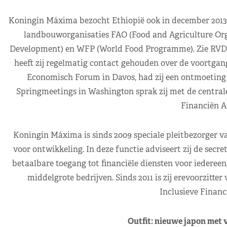
Koningin Máxima bezocht Ethiopië ook in december 2013 
landbouworganisaties FAO (Food and Agriculture Orga
Development) en WFP (World Food Programme). Zie RVD-per
heeft zij regelmatig contact gehouden over de voortgang 
Economisch Forum in Davos, had zij een ontmoeting 
Springmeetings in Washington sprak zij met de centrale
Financiën A
Koningin Máxima is sinds 2009 speciale pleitbezorger va
voor ontwikkeling. In deze functie adviseert zij de secret
betaalbare toegang tot financiële diensten voor iederee
middelgrote bedrijven. Sinds 2011 is zij erevoorzit
Inclusieve Financ
Outfit: nieuwe japon met ve