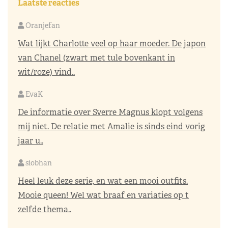
Laatste reacties
Oranjefan
Wat lijkt Charlotte veel op haar moeder. De japon
van Chanel (zwart met tule bovenkant in
wit/roze) vind..
EvaK
De informatie over Sverre Magnus klopt volgens
mij niet. De relatie met Amalie is sinds eind vorig
jaar u..
siobhan
Heel leuk deze serie, en wat een mooi outfits.
Mooie queen! Wel wat braaf en variaties op t
zelfde thema..