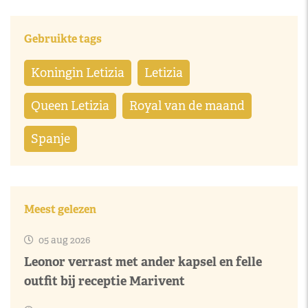
Gebruikte tags
Koningin Letizia
Letizia
Queen Letizia
Royal van de maand
Spanje
Meest gelezen
05 aug 2026
Leonor verrast met ander kapsel en felle
outfit bij receptie Marivent