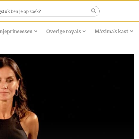
njeprinsessen
Overige royals
Máxima’s kast