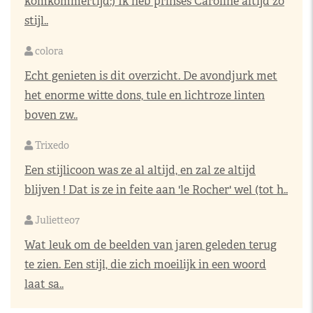
komkommertijd:) Ik heb prinses Caroline altijd zo
stijl..
colora
Echt genieten is dit overzicht. De avondjurk met
het enorme witte dons, tule en lichtroze linten
boven zw..
Trixedo
Een stijlicoon was ze al altijd, en zal ze altijd
blijven ! Dat is ze in feite aan 'le Rocher' wel (tot h..
Juliette07
Wat leuk om de beelden van jaren geleden terug
te zien. Een stijl, die zich moeilijk in een woord
laat sa..