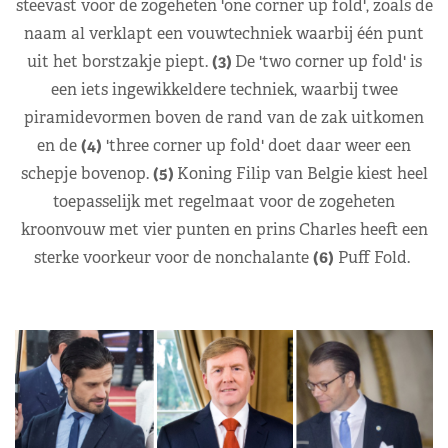
steevast voor de zogeheten 'one corner up fold', zoals de
naam al verklapt een vouwtechniek waarbij één punt
uit het borstzakje piept.
(3)
De 'two corner up fold' is
een iets ingewikkeldere techniek, waarbij twee
piramidevormen boven de rand van de zak uitkomen
en de
(4)
'three corner up fold' doet daar weer een
schepje bovenop.
(5)
Koning Filip van Belgie kiest heel
toepasselijk met regelmaat voor de zogeheten
kroonvouw met vier punten en prins Charles heeft een
sterke voorkeur voor de nonchalante
(6)
Puff Fold.