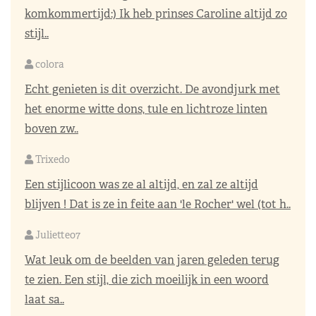
komkommertijd:) Ik heb prinses Caroline altijd zo
stijl..
colora
Echt genieten is dit overzicht. De avondjurk met
het enorme witte dons, tule en lichtroze linten
boven zw..
Trixedo
Een stijlicoon was ze al altijd, en zal ze altijd
blijven ! Dat is ze in feite aan 'le Rocher' wel (tot h..
Juliette07
Wat leuk om de beelden van jaren geleden terug
te zien. Een stijl, die zich moeilijk in een woord
laat sa..