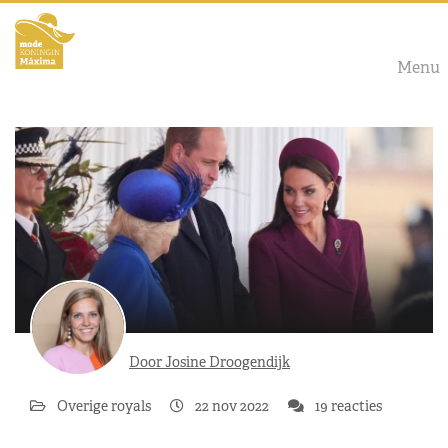
Menu
Door Josine Droogendijk
Overige royals
22 nov 2022
19 reacties