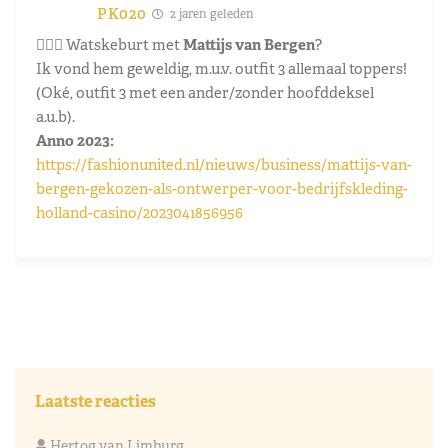
PK020
2 jaren geleden
🤷🏼‍♂️
Watskeburt met
Mattijs van Bergen
?
Ik vond hem geweldig, m.u.v. outfit 3 allemaal toppers!
(Oké, outfit 3 met een ander/zonder hoofddeksel
a.u.b).
Anno 2023:
https://fashionunited.nl/nieuws/business/mattijs-van-
bergen-gekozen-als-ontwerper-voor-bedrijfskleding-
holland-casino/2023041856956
Laatste reacties
Hertog van Limburg