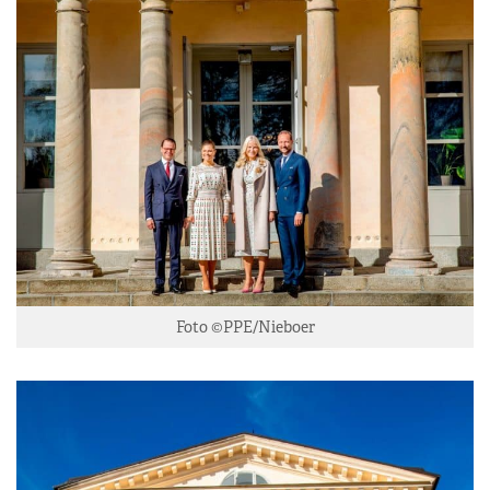
Foto ©PPE/Nieboer