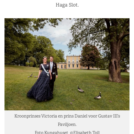
Haga Slot.
Kroonprinses Victoria en prins Daniel voor Gustav III’s
Paviljoen.
Foto Kungahuset, ©Elisabeth Toll