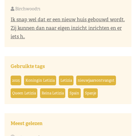
Birchwood71
Ik snap wel dat er een nieuw huis gebouwd wordt.
Zij kunnen dan naar eigen inzicht inrichten en er
iets h..
Gebruikte tags
2025
Koningin Letizia
Letizia
nieuwjaarsontvangst
Queen Letizia
Reina Letizia
Spain
Spanje
Meest gelezen