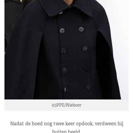
(c)PPE/Nieboer
Nadat de hoed nog twee keer opdook, verdween hij
buiten beeld.