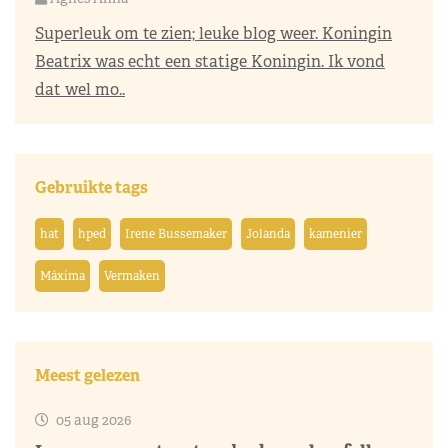
Superleuk om te zien; leuke blog weer. Koningin
Beatrix was echt een statige Koningin. Ik vond
dat wel mo..
Gebruikte tags
hat
hped
Irene Bussemaker
Jolanda
kamenier
Máxima
Vermaken
Meest gelezen
05 aug 2026