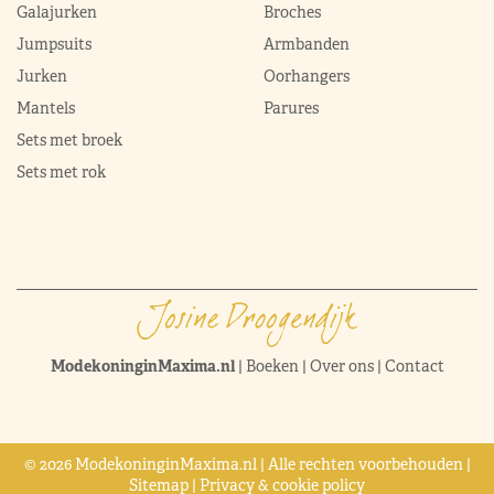
Galajurken
Broches
Jumpsuits
Armbanden
Jurken
Oorhangers
Mantels
Parures
Sets met broek
Sets met rok
ModekoninginMaxima.nl
|
Boeken
|
Over ons
|
Contact
© 2026 ModekoninginMaxima.nl | Alle rechten voorbehouden |
Sitemap
|
Privacy & cookie policy