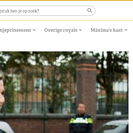
njeprinsessen
Overige royals
Máxima’s kast