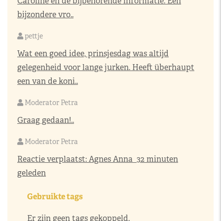
Caroline en de bijbehorende informatie. Een
bijzondere vro..
pettje
Wat een goed idee, prinsjesdag was altijd
gelegenheid voor lange jurken. Heeft überhaupt
een van de koni..
Moderator Petra
Graag gedaan!..
Moderator Petra
Reactie verplaatst:
Agnes Anna
32 minuten
geleden
Gebruikte tags
Er zijn geen tags gekoppeld.