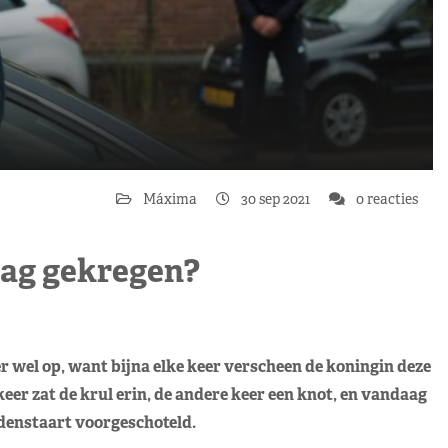
Máxima
30 sep 2021
0 reacties
lag gekregen?
r wel op, want bijna elke keer verscheen de koningin deze
eer zat de krul erin, de andere keer een knot, en vandaag
denstaart voorgeschoteld.