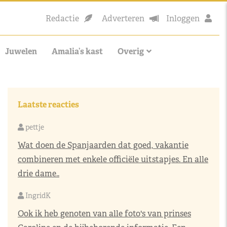
Redactie
Adverteren
Inloggen
Juwelen
Amalia’s kast
Overig
Laatste reacties
pettje
Wat doen de Spanjaarden dat goed, vakantie
combineren met enkele officiële uitstapjes. En alle
drie dame..
IngridK
Ook ik heb genoten van alle foto's van prinses