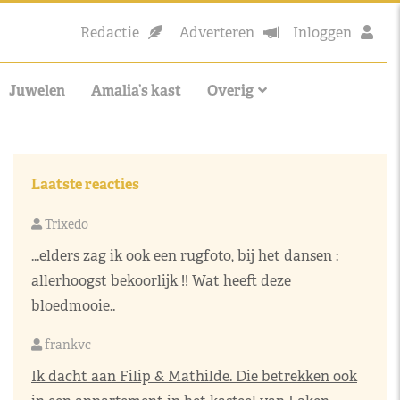
Redactie
Adverteren
Inloggen
Juwelen
Amalia’s kast
Overig
Laatste reacties
Trixedo
...elders zag ik ook een rugfoto, bij het dansen :
allerhoogst bekoorlijk !! Wat heeft deze
bloedmooie..
frankvc
Ik dacht aan Filip & Mathilde. Die betrekken ook