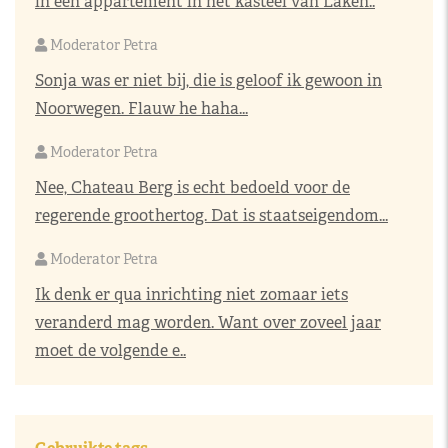
in een appartement in het kasteel van Laken..
Moderator Petra
Sonja was er niet bij, die is geloof ik gewoon in
Noorwegen. Flauw he haha...
Moderator Petra
Nee, Chateau Berg is echt bedoeld voor de
regerende groothertog. Dat is staatseigendom...
Moderator Petra
Ik denk er qua inrichting niet zomaar iets
veranderd mag worden. Want over zoveel jaar
moet de volgende e..