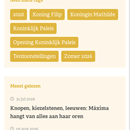
Gebruikte tags
2026
Koning Filip
Koningin Mathilde
Koninklijk Paleis
Opening Koninklijk Paleis
Tentoonstellingen
Zomer 2026
Meest gelezen
31 jul 2026
Knopen, kiezelstenen, leeuwen: Máxima
hangt van alles aan haar oren
05 aug 2026