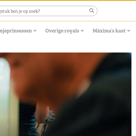
njeprinsessen
Overige royals
Máxima’s kast