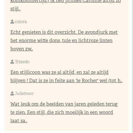
komkommertijd:) Ik heb prinses Caroline altijd zo
stijl..
colora
Echt genieten is dit overzicht. De avondjurk met
het enorme witte dons, tule en lichtroze linten
boven zw..
Trixedo
Een stijlicoon was ze al altijd, en zal ze altijd
blijven ! Dat is ze in feite aan 'le Rocher' wel (tot h..
Juliette07
Wat leuk om de beelden van jaren geleden terug
te zien. Een stijl, die zich moeilijk in een woord
laat sa..