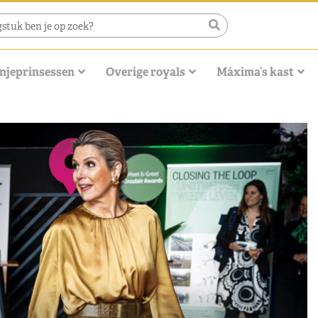
njeprinsessen
Overige royals
Máxima’s kast