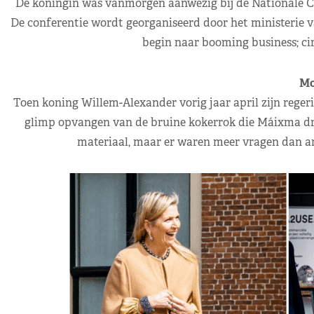
De koningin was vanmorgen aanwezig bij de Nationale Co
De conferentie wordt georganiseerd door het ministerie 
begin naar booming business; cir
Mo
Toen koning Willem-Alexander vorig jaar april zijn reger
glimp opvangen van de bruine kokerrok die Máixma dro
materiaal, maar er waren meer vragen dan ant