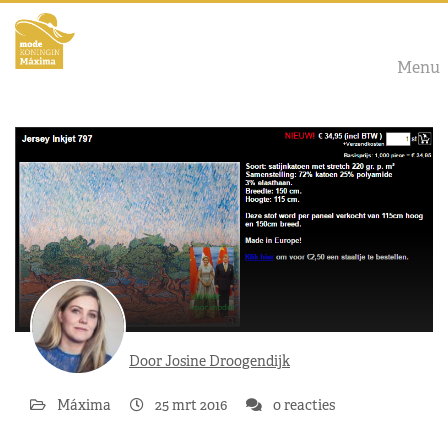
Menu
Door Josine Droogendijk
Máxima
25 mrt 2016
0 reacties