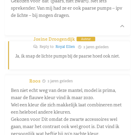
Gekozen voor ‘dat’ (paars, niet zwart). Net iets
sprekender. Van mij had ze er ook paarse pumps – ipv
de lichte – bij mogen dragen.
Josine Droogendijk
Auteur
Reply to
Royal Ellen
2 jaren geleden
Ja, ik snap de lichte pumps bij de paarse hoed ook niet.
Roos
2 jaren geleden
Ben niet echt weg van deze mantel, model is prima,
maar de flauwe kleur vind ik maar zozo.
Wel een kleur die zich makkelijk laat combineren met
een heleboel andere kleuren.
Gekozen voor Dit omdat de zwarte accessoires wel
gaan, maar het contrast ook wel groot is. Dat vind ik
persoonlijk wat heftig bij zo’n zachte kleur.