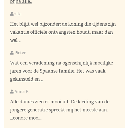
bijna alle..
zita
Het blijft wel bijzonder: de koning die tijdens zijn
vakantie officiële ontvangsten houdt, maar dan
wel ..
Pieter
Wat een verademing na ogenschijnlijk moeilijke
jaren voor de Spaanse familie. Het was vaak
gekunsteld en ..
Anna P.
Alle dames zien er mooi uit. De kleding van de
jongere generatie spreekt mij het meeste aan.
Leonore mooi..