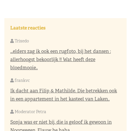
Laatste reacties
Trixedo
...elders zag ik ook een rugfoto, bij het dansen :
allerhoogst bekoorlijk !! Wat heeft deze
bloedmooie..
frankvc
Ik dacht aan Filip & Mathilde. Die betrekken ook
in een appartement in het kasteel van Laken..
Moderator Petra
Sonja was er niet bij, die is geloof ik gewoon in
Noorwegen. Flauw he haha...