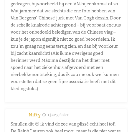
gedragen, bijvoorbeeld bij een VN-bijeenkomst of zo.
Wat jammer dat we slechts die ene foto hebben van
Van Bergens’ ‘Chinese’ jurk met Van Gogh dessin. Door
de schelle knalrode achtergrond – bij voorbaat excuus
voor het onbedoeld beledigen van de Chinese vlag –
kun je de japon eigenlijk niet zo goed beoordelen. Ik
zou ‘m graag nog eens terug zien, en dan bij voorkeur
bij zacht kaarslicht! (Als ik me overigens goed
herinner werd Máxima destijds na het diner met
spoed naar het ziekenhuis afgevoerd met een
nierbekkenontsteking, dus ik zou me ook wel kunnen
voorstellen dat ze geen fijne associatie heeft met dit
kledingstuk…)
Nifty
1 jaar geleden
Smullen dit 😃 ik vind de zee van plissé echt heel tof.
De Ralph Lauren ook heel mooi, maar is die niet wat te