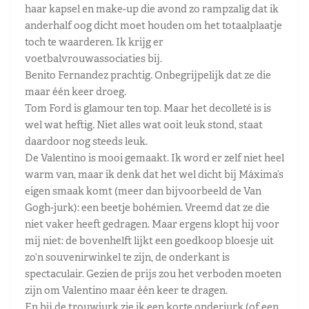
haar kapsel en make-up die avond zo rampzalig dat ik
anderhalf oog dicht moet houden om het totaalplaatje
toch te waarderen. Ik krijg er
voetbalvrouwassociaties bij.
Benito Fernandez prachtig. Onbegrijpelijk dat ze die
maar één keer droeg.
Tom Ford is glamour ten top. Maar het decolleté is is
wel wat heftig. Niet alles wat ooit leuk stond, staat
daardoor nog steeds leuk.
De Valentino is mooi gemaakt. Ik word er zelf niet heel
warm van, maar ik denk dat het wel dicht bij Máxima’s
eigen smaak komt (meer dan bijvoorbeeld de Van
Gogh-jurk): een beetje bohémien. Vreemd dat ze die
niet vaker heeft gedragen. Maar ergens klopt hij voor
mij niet: de bovenhelft lijkt een goedkoop bloesje uit
zo’n souvenirwinkel te zijn, de onderkant is
spectaculair. Gezien de prijs zou het verboden moeten
zijn om Valentino maar één keer te dragen.
En bij de trouwjurk zie ik een korte onderjurk (of een