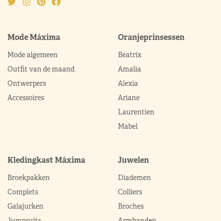
Mode Máxima
Oranjeprinsessen
Mode algemeen
Beatrix
Outfit van de maand
Amalia
Ontwerpers
Alexia
Accessoires
Ariane
Laurentien
Mabel
Kledingkast Máxima
Juwelen
Broekpakken
Diademen
Complets
Colliers
Galajurken
Broches
Jumpsuits
Armbanden