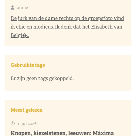
Linnie
De jurk van de dame rechts op de groepsfoto vind
ik chic en modieus. Ik denk dat het Elisabeth van
Belgi�..
Gebruikte tags
Er zijn geen tags gekoppeld.
Meest gelezen
31 jul 2026
Knopen, kiezelstenen, leeuwen: Máxima