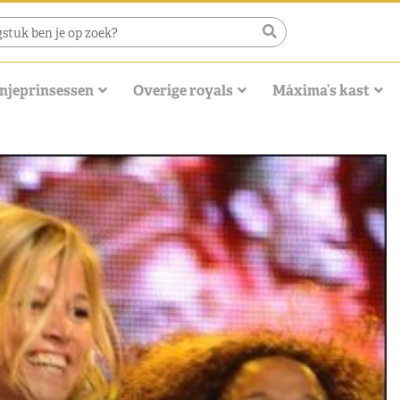
njeprinsessen
Overige royals
Máxima’s kast