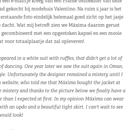
 een e-mailtje kreeg van een Franse bezoekster van deze
had gekocht bij modehuis Valentino. Na ruim 5 jaar is het
erstaande foto eindelijk helemaal goed zicht op het jasje
tie dacht. Wat mij betreft zien we Máxima daarom gerust
d gecombineerd met een opgestoken kapsel en een mooie
 voor totaalplaatje dat zal opleveren!
ed in a white suit with ruffles, that didn't get a lot of
f dancing. One year later we saw the suit again in Oman,
le. Unfortunately the designer remained a mistery, until I
is website, who told me that Máxima bought the jacket at
e mistery and thanks to the picture below we finally have a
tier than I expected at first. In my opinion Máxima can wear
th an updo and a beautiful tight skirt. I can't wait to see
ould look!