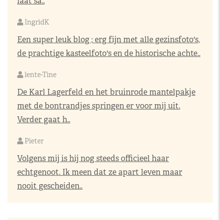
laat sa..
IngridK
Een super leuk blog ; erg fijn met alle gezinsfoto's,
de prachtige kasteelfoto's en de historische achte..
lente-Tine
De Karl Lagerfeld en het bruinrode mantelpakje
met de bontrandjes springen er voor mij uit.
Verder gaat h..
Pieter
Volgens mij is hij nog steeds officieel haar
echtgenoot. Ik meen dat ze apart leven maar
nooit gescheiden..