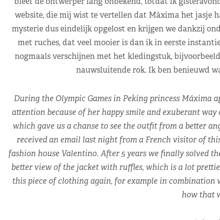
bleef de ontwerper lang onbekend, totdat ik gisteravond
website, die mij wist te vertellen dat Máxima het jasje 
mysterie dus eindelijk opgelost en krijgen we dankzij ond
met ruches, dat veel mooier is dan ik in eerste instan
nogmaals verschijnen met het kledingstuk, bijvoorbeel
nauwsluitende rok. Ik ben benieuwd wat
During the Olympic Games in Peking princess Máxima appear
attention because of her happy smile and exuberant way o
which gave us a chanse to see the outfit from a better ang
received an email last night from a French visitor of th
fashion house Valentino. After 5 years we finally solved th
better view of the jacket with ruffles, which is a lot pret
this piece of clothing again, for example in combination wi
how that w