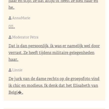
haar en stijlt ze dat altijd of heeft ze steil haar en
he..
AnnaMarie
👌🏼..
Moderator Petra
Dat is dan persoonlijk, ik was er namelijk wel door
verrast. Ze heeft tijdens militaire gelegenheden
haar..
Linnie
De jurk van de dame rechts op de groepsfoto vind
ik chic en modieus. Ik denk dat het Elisabeth van
Belgi�..