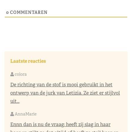
0
COMMENTAREN
Laatste reacties
colora
De richting van de stof is mooi gebruikt in het
ontwerp van de jurk van Letizia. Ze ziet er stijlvol
uit...
AnnaMarie
Ennn dan is nu de vraag: heeft zij slag in haar