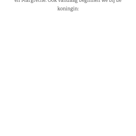
en Margrethe. Ook vandaag beginnen we bij de
koningin: