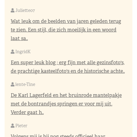
Juliette07
Wat leuk om de beelden van jaren geleden terug
te zien. Een stijl, die zich moeilijk in een woord
laat sa..
IngridK
Een super leuk blog ; erg fijn met alle gezinsfoto's,
de prachtige kasteelfoto's en de historische achte..
lente-Tine
De Karl Lagerfeld en het bruinrode mantelpakje
met de bontrandjes springen er voor mij uit.
Verder gaat h..
Pieter
Volgens mij is hij nog steeds officieel haar