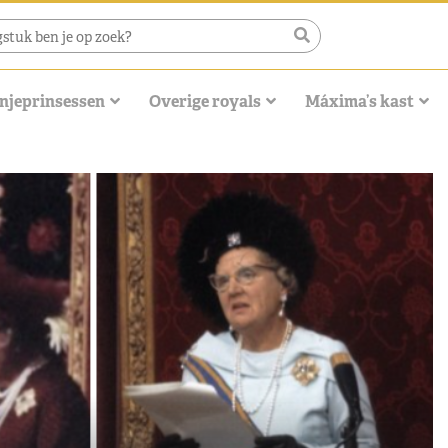
njeprinsessen
Overige royals
Máxima’s kast