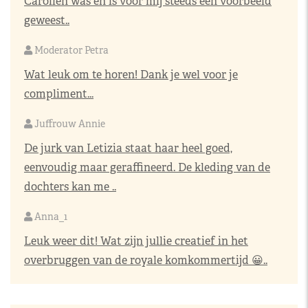
Carolien was en is voor mij steeds een voorbeeld
geweest..
Moderator Petra
Wat leuk om te horen! Dank je wel voor je
compliment...
Juffrouw Annie
De jurk van Letizia staat haar heel goed,
eenvoudig maar geraffineerd. De kleding van de
dochters kan me ..
Anna_1
Leuk weer dit! Wat zijn jullie creatief in het
overbruggen van de royale komkommertijd 😀..