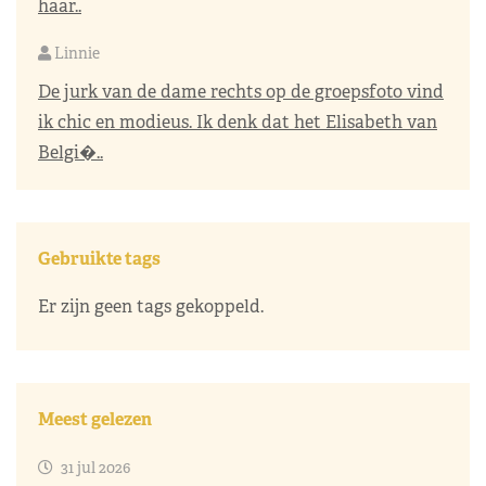
haar..
Linnie
De jurk van de dame rechts op de groepsfoto vind
ik chic en modieus. Ik denk dat het Elisabeth van
Belgi�..
Gebruikte tags
Er zijn geen tags gekoppeld.
Meest gelezen
31 jul 2026