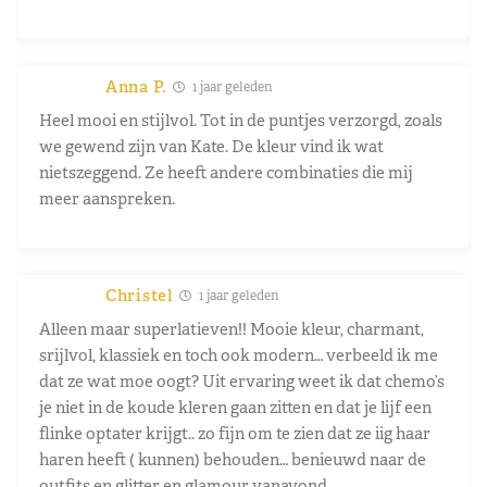
Anna P.
1 jaar geleden
Heel mooi en stijlvol. Tot in de puntjes verzorgd, zoals
we gewend zijn van Kate. De kleur vind ik wat
nietszeggend. Ze heeft andere combinaties die mij
meer aanspreken.
Christel
1 jaar geleden
Alleen maar superlatieven!! Mooie kleur, charmant,
srijlvol, klassiek en toch ook modern… verbeeld ik me
dat ze wat moe oogt? Uit ervaring weet ik dat chemo’s
je niet in de koude kleren gaan zitten en dat je lijf een
flinke optater krijgt.. zo fijn om te zien dat ze iig haar
haren heeft ( kunnen) behouden… benieuwd naar de
outfits en glitter en glamour vanavond..