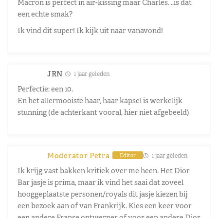
Macron is perfect in air-kissing maar Charles. ..is dat
een echte smak?
Ik vind dit super! Ik kijk uit naar vanavond!
JRN
1 jaar geleden
Perfectie: een 10.
En het allermooiste haar, haar kapsel is werkelijk
stunning (de achterkant vooral, hier niet afgebeeld)
Moderator Petra
1 jaar geleden
Editor
Ik krijg vast bakken kritiek over me heen. Het Dior
Bar jasje is prima, maar ik vind het saai dat zoveel
hooggeplaatste personen/royals dit jasje kiezen bij
een bezoek aan of van Frankrijk. Kies een keer voor
een andere Franse ontwerper of voor een andere Dior