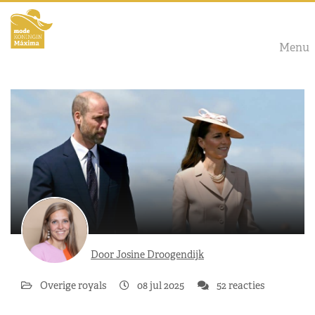
Menu
Door Josine Droogendijk
Overige royals
08 jul 2025
52 reacties