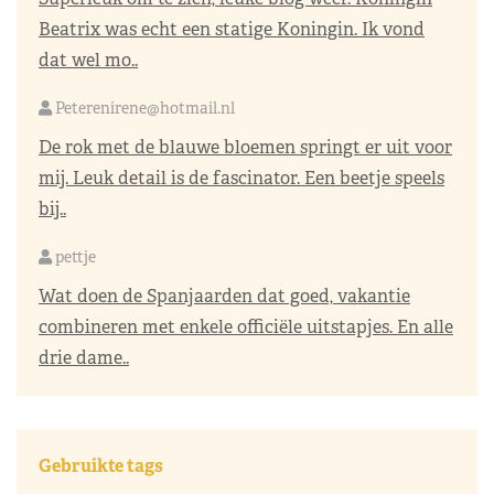
Beatrix was echt een statige Koningin. Ik vond
dat wel mo..
Peterenirene@hotmail.nl
De rok met de blauwe bloemen springt er uit voor
mij. Leuk detail is de fascinator. Een beetje speels
bij..
pettje
Wat doen de Spanjaarden dat goed, vakantie
combineren met enkele officiële uitstapjes. En alle
drie dame..
Gebruikte tags